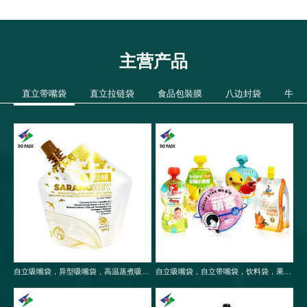
主营产品
直立带嘴袋
直立拉链袋
食品包裝膜
八边封袋
牛皮
自立吸嘴袋，异型吸嘴袋，高温蒸煮吸嘴袋，食品包装袋
自立吸嘴袋，自立带嘴袋，饮料袋，果冻袋，婴儿果泥吸嘴袋