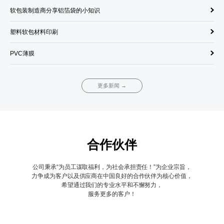
软包装制造商分享铝箔袋的小知识
饮
塑料软包材料印刷
单
PVC薄膜
调
更多新闻 →
合作伙伴
公司秉承“为员工谋取福利，为社会承担责任！”为企业宗旨，
力争成为客户以及供应商在中国良好的合作伙伴为核心价值，
希望通过我们的专业水平和不懈努力，
服务更多的客户！