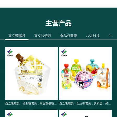
主营产品
直立带嘴袋
直立拉链袋
食品包裝膜
八边封袋
牛皮
自立吸嘴袋，异型吸嘴袋，高温蒸煮吸嘴袋，食品包装袋
自立吸嘴袋，自立带嘴袋，饮料袋，果冻袋，婴儿果泥吸嘴袋