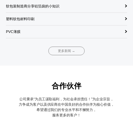
软包装制造商分享铝箔袋的小知识
饮
塑料软包材料印刷
单
PVC薄膜
调
更多新闻 →
合作伙伴
公司秉承“为员工谋取福利，为社会承担责任！”为企业宗旨，
力争成为客户以及供应商在中国良好的合作伙伴为核心价值，
希望通过我们的专业水平和不懈努力，
服务更多的客户！