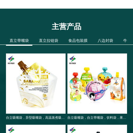
主营产品
直立带嘴袋
直立拉链袋
食品包裝膜
八边封袋
牛皮
自立吸嘴袋，异型吸嘴袋，高温蒸煮吸嘴袋，食品包装袋
自立吸嘴袋，自立带嘴袋，饮料袋，果冻袋，婴儿果泥吸嘴袋