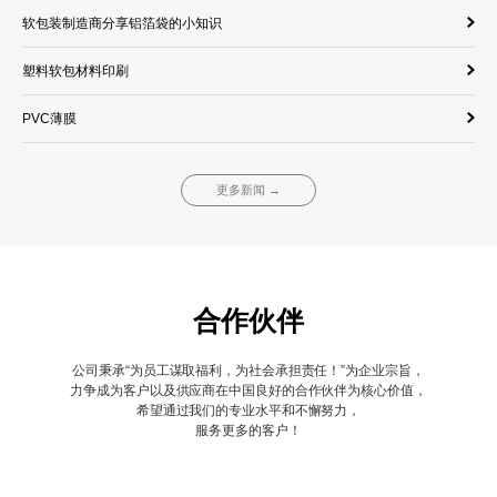
软包装制造商分享铝箔袋的小知识
饮
塑料软包材料印刷
单
PVC薄膜
调
更多新闻 →
合作伙伴
公司秉承“为员工谋取福利，为社会承担责任！”为企业宗旨，
力争成为客户以及供应商在中国良好的合作伙伴为核心价值，
希望通过我们的专业水平和不懈努力，
服务更多的客户！