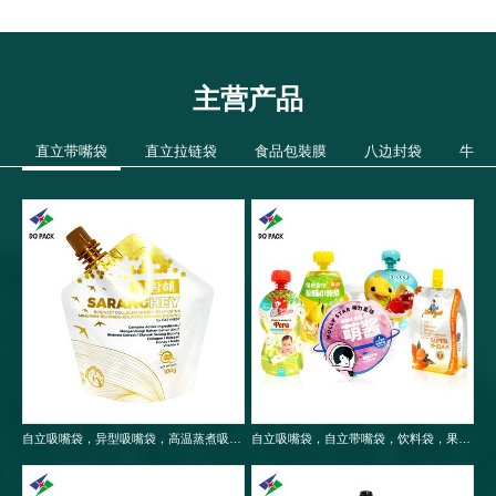
主营产品
直立带嘴袋
直立拉链袋
食品包裝膜
八边封袋
牛皮
自立吸嘴袋，异型吸嘴袋，高温蒸煮吸嘴袋，食品包装袋
自立吸嘴袋，自立带嘴袋，饮料袋，果冻袋，婴儿果泥吸嘴袋