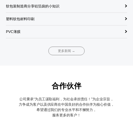
软包装制造商分享铝箔袋的小知识
饮
塑料软包材料印刷
单
PVC薄膜
调
更多新闻 →
合作伙伴
公司秉承“为员工谋取福利，为社会承担责任！”为企业宗旨，
力争成为客户以及供应商在中国良好的合作伙伴为核心价值，
希望通过我们的专业水平和不懈努力，
服务更多的客户！