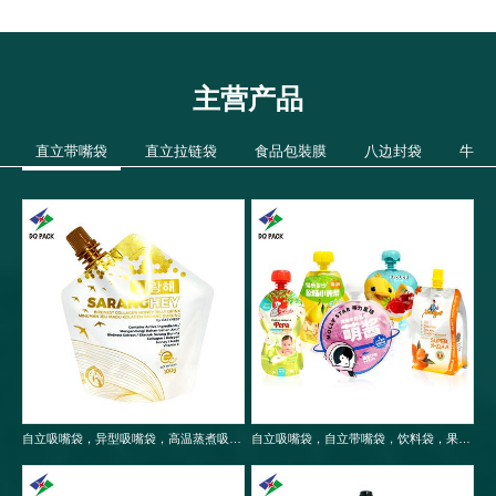
主营产品
直立带嘴袋
直立拉链袋
食品包裝膜
八边封袋
牛皮
自立吸嘴袋，异型吸嘴袋，高温蒸煮吸嘴袋，食品包装袋
自立吸嘴袋，自立带嘴袋，饮料袋，果冻袋，婴儿果泥吸嘴袋