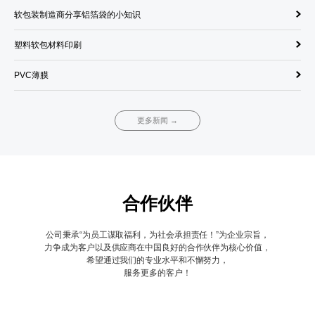
软包装制造商分享铝箔袋的小知识
饮
塑料软包材料印刷
单
PVC薄膜
调
更多新闻 →
合作伙伴
公司秉承“为员工谋取福利，为社会承担责任！”为企业宗旨，
力争成为客户以及供应商在中国良好的合作伙伴为核心价值，
希望通过我们的专业水平和不懈努力，
服务更多的客户！