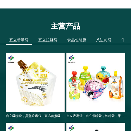
主营产品
直立带嘴袋
直立拉链袋
食品包裝膜
八边封袋
牛皮
自立吸嘴袋，异型吸嘴袋，高温蒸煮吸嘴袋，食品包装袋
自立吸嘴袋，自立带嘴袋，饮料袋，果冻袋，婴儿果泥吸嘴袋