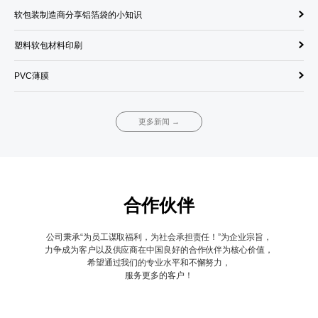
软包装制造商分享铝箔袋的小知识
饮
塑料软包材料印刷
单
PVC薄膜
调
更多新闻 →
合作伙伴
公司秉承“为员工谋取福利，为社会承担责任！”为企业宗旨，
力争成为客户以及供应商在中国良好的合作伙伴为核心价值，
希望通过我们的专业水平和不懈努力，
服务更多的客户！