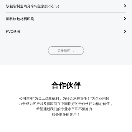
软包装制造商分享铝箔袋的小知识
饮
塑料软包材料印刷
单
PVC薄膜
调
更多新闻 →
合作伙伴
公司秉承“为员工谋取福利，为社会承担责任！”为企业宗旨，
力争成为客户以及供应商在中国良好的合作伙伴为核心价值，
希望通过我们的专业水平和不懈努力，
服务更多的客户！