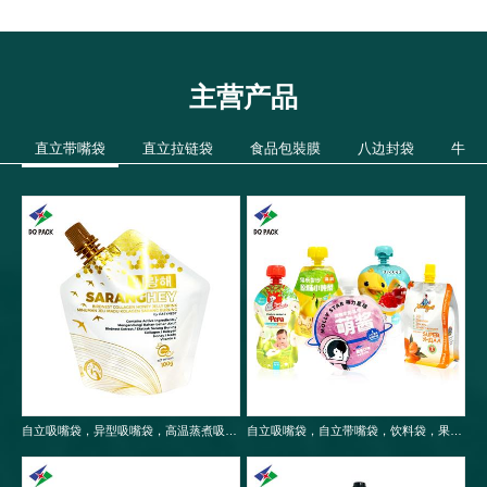
主营产品
直立带嘴袋
直立拉链袋
食品包裝膜
八边封袋
牛皮
自立吸嘴袋，异型吸嘴袋，高温蒸煮吸嘴袋，食品包装袋
自立吸嘴袋，自立带嘴袋，饮料袋，果冻袋，婴儿果泥吸嘴袋