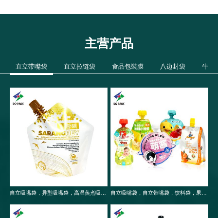
主营产品
直立带嘴袋
直立拉链袋
食品包裝膜
八边封袋
牛皮
自立吸嘴袋，异型吸嘴袋，高温蒸煮吸嘴袋，食品包装袋
自立吸嘴袋，自立带嘴袋，饮料袋，果冻袋，婴儿果泥吸嘴袋