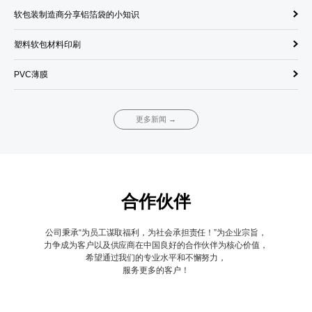
软包装制造商分享铝箔袋的小知识
饮
塑料软包材料印刷
单
PVC薄膜
调
更多新闻 →
合作伙伴
公司秉承“为员工谋取福利，为社会承担责任！”为企业宗旨，
力争成为客户以及供应商在中国良好的合作伙伴为核心价值，
希望通过我们的专业水平和不懈努力，
服务更多的客户！